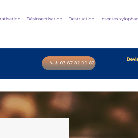
ratisation
Désinsectisation
Destruction
Insectes xylopha
Devis
📞⚠️ 03 67 82 00 82