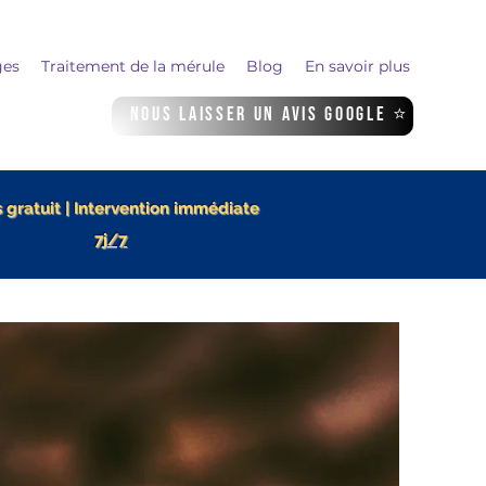
ges
Traitement de la mérule
Blog
En savoir plus
Nous laisser un avis Google ⭐
 gratuit | Intervention immédiate
7j/7