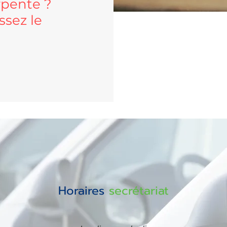
rpente ?
ssez le
Horaires
secrétariat