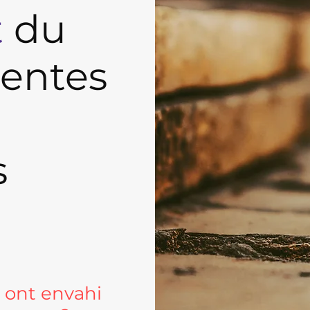
t
du
pentes
s
 ont envahi