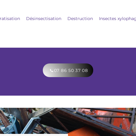
ratisation
Désinsectisation
Destruction
Insectes xylopha
📞07 86 50 37 08