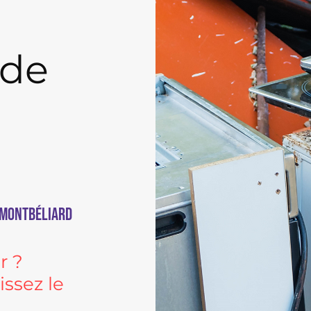
de
 Montbéliard
r ?
ssez le