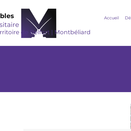
ibles
Accueil
Dé
itaire
rritoire de Belfort | Montbéliard