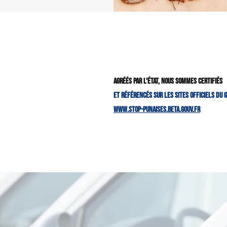
Agréés par l'état, nous sommes certifiés
et référencés sur les sites officiels du
www.stop-punaises.beta.gouv.fr