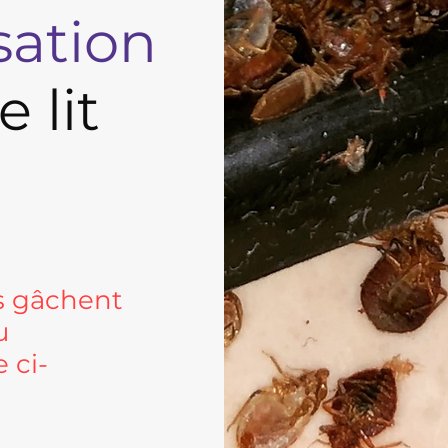
sation
 lit
us gâchent
u
 ci-