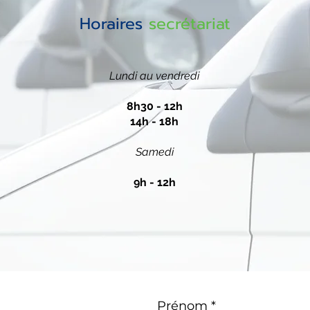
Horaires
secrétariat
Lundi au vendredi
8h30 - 12h
14h - 18h
Samedi
9h - 12h
Prénom