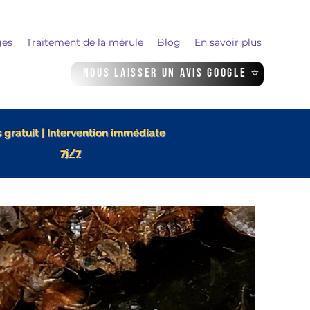
ges
Traitement de la mérule
Blog
En savoir plus
Nous laisser un avis Google ⭐
 gratuit | Intervention immédiate
7j/7