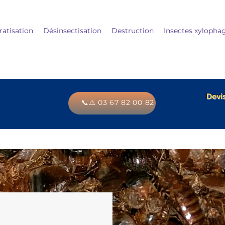
ratisation
Désinsectisation
Destruction
Insectes xylopha
Devis
📞⚠️ 03 67 82 00 82